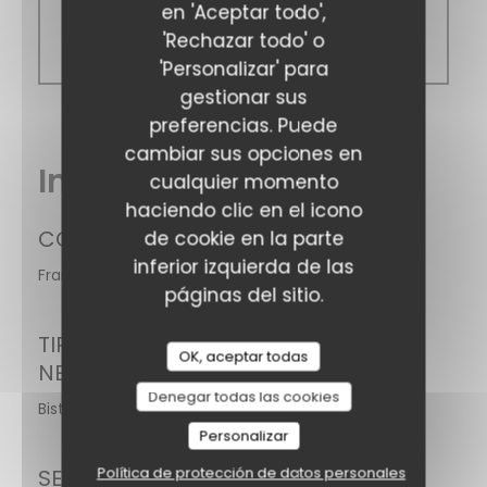
en 'Aceptar todo',
12:00 - 14:30
'Rechazar todo' o
18:30 - 21:30
'Personalizar' para
gestionar sus
preferencias. Puede
cambiar sus opciones en
Información general
cualquier momento
haciendo clic en el icono
COCINA
de cookie en la parte
inferior izquierda de las
Francesa, Belga
páginas del sitio.
TIPO DE
OK, aceptar todas
NEGOCIO
Denegar todas las cookies
Bistro
Personalizar
Política de protección de datos personales
SERVICIOS