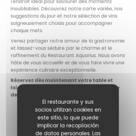
l'endroit idéal pour savourer des moments
inoubliables. Découvrez notre carte variée, nos
suggestions du jour et notre sélection de vins
soigneusement choisis pour accompagner
chaque mets.
Venez partager notre amour de la gastronomie
et laissez-vous séduire par le charme et le
raffinement du Restaurant Aquarius. Nous avons
hâte de vous accueillir et de vous faire vivre une
expérience culinaire exceptionnelle.
Réservez dès maintenant votre table et
laissez-vous emporter par une symphonie
de saveurs !
El restaurante y sus
socios utilizan cookies en
este sitio, lo que puede
implicar la recopilación
Horario de apertura
de datos personales. Las