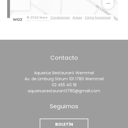
Contacto
Aquarius Restaurant Wemmel
((abre en u
Av. de Limburg Stirum 101 1780 Wemmel
02 455 40 18
aquariusrestaurant1780@gmail.com
Seguirnos
BOLETÍN