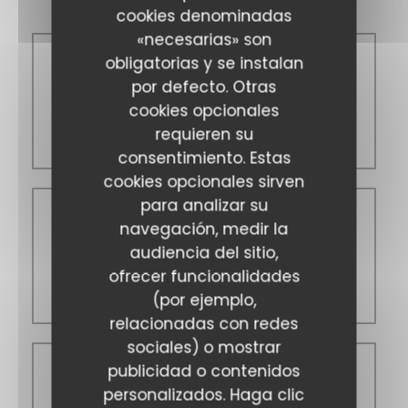
cookies denominadas
«necesarias» son
obligatorias y se instalan
Lun
-
Mar
por defecto. Otras
cookies opcionales
12:00 - 14:30
requieren su
18:30 - 21:30
consentimiento. Estas
cookies opcionales sirven
para analizar su
navegación, medir la
Miércoles
audiencia del sitio,
ofrecer funcionalidades
Cerrado
(por ejemplo,
relacionadas con redes
sociales) o mostrar
publicidad o contenidos
Jue
-
Dom
personalizados. Haga clic