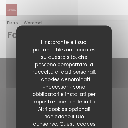
Personalizzazione delle tue scelte sui cookie
Bistro — Wemmel
Foto
Il ristorante e i suoi
partner utilizzano cookies
su questo sito, che
possono comportare la
raccolta di dati personali.
Contattaci
I cookies denominati
«necessari» sono
Aquarius Restaurant Wemmel
obbligatori e installati per
((apre una 
Av. de Limburg Stirum 101 1780 Wemmel
impostazione predefinita.
02 455 40 18
Altri cookies opzionali
aquariusrestaurant1780@gmail.com
richiedono il tuo
Seguici
consenso. Questi cookies